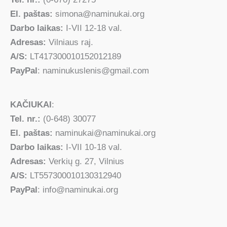
El. paštas:
simona@naminukai.org
Darbo laikas:
I-VII 12-18 val.
Adresas:
Vilniaus raj.
A/S:
LT417300010152012189
PayPal
: naminukuslenis@gmail.com
KAČIUKAI
:
Tel. nr.:
(0-648) 30077
El. paštas:
naminukai@naminukai.org
Darbo laikas:
I-VII 10-18 val.
Adresas:
Verkių g. 27, Vilnius
A/S:
LT557300010130312940
PayPal
: info@naminukai.org