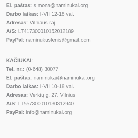
El. paštas:
simona@naminukai.org
Darbo laikas:
I-VII 12-18 val.
Adresas:
Vilniaus raj.
A/S:
LT417300010152012189
PayPal
: naminukuslenis@gmail.com
KAČIUKAI
:
Tel. nr.:
(0-648) 30077
El. paštas:
naminukai@naminukai.org
Darbo laikas:
I-VII 10-18 val.
Adresas:
Verkių g. 27, Vilnius
A/S:
LT557300010130312940
PayPal
: info@naminukai.org