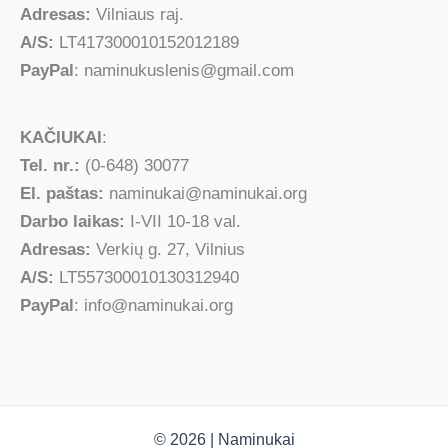
Adresas:
Vilniaus raj.
A/S:
LT417300010152012189
PayPal
: naminukuslenis@gmail.com
KAČIUKAI
:
Tel. nr.:
(0-648) 30077
El. paštas:
naminukai@naminukai.org
Darbo laikas:
I-VII 10-18 val.
Adresas:
Verkių g. 27, Vilnius
A/S:
LT557300010130312940
PayPal
: info@naminukai.org
© 2026 | Naminukai