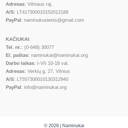
Adresas:
Vilniaus raj.
A/S:
LT417300010152012189
PayPal
: naminukuslenis@gmail.com
KAČIUKAI
:
Tel. nr.:
(0-648) 30077
El. paštas:
naminukai@naminukai.org
Darbo laikas:
I-VII 10-18 val.
Adresas:
Verkių g. 27, Vilnius
A/S:
LT557300010130312940
PayPal
: info@naminukai.org
© 2026 | Naminukai