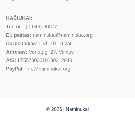
KAČIUKAI
:
Tel. nr.:
(0-648) 30077
El. paštas:
naminukai@naminukai.org
Darbo laikas:
I-VII 10-18 val.
Adresas:
Verkių g. 27, Vilnius
A/S:
LT557300010130312940
PayPal
: info@naminukai.org
© 2026 | Naminukai