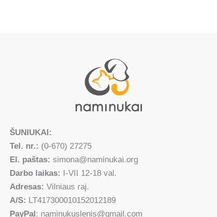
ŠUNIUKAI:
Tel. nr.:
(0-670) 27275
El. paštas:
simona@naminukai.org
Darbo laikas:
I-VII 12-18 val.
Adresas:
Vilniaus raj.
A/S:
LT417300010152012189
PayPal
: naminukuslenis@gmail.com