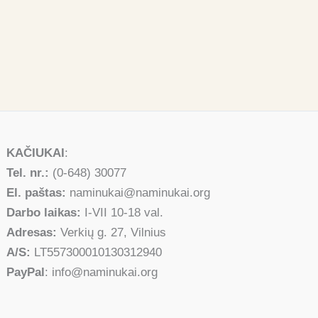
KAČIUKAI
:
Tel. nr.:
(0-648) 30077
El. paštas:
naminukai@naminukai.org
Darbo laikas:
I-VII 10-18 val.
Adresas:
Verkių g. 27, Vilnius
A/S:
LT557300010130312940
PayPal
: info@naminukai.org