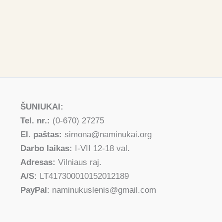
ŠUNIUKAI:
Tel. nr.:
(0-670) 27275
El. paštas:
simona@naminukai.org
Darbo laikas:
I-VII 12-18 val.
Adresas:
Vilniaus raj.
A/S:
LT417300010152012189
PayPal
: naminukuslenis@gmail.com