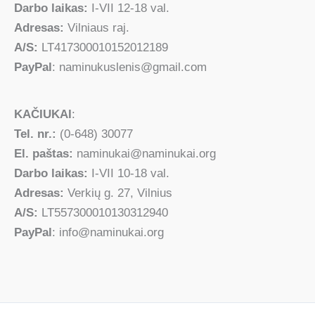
Darbo laikas:
I-VII 12-18 val.
Adresas:
Vilniaus raj.
A/S:
LT417300010152012189
PayPal
: naminukuslenis@gmail.com
KAČIUKAI
:
Tel. nr.:
(0-648) 30077
El. paštas:
naminukai@naminukai.org
Darbo laikas:
I-VII 10-18 val.
Adresas:
Verkių g. 27, Vilnius
A/S:
LT557300010130312940
PayPal
: info@naminukai.org