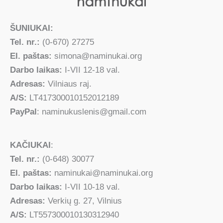
ŠUNIUKAI:
Tel. nr.:
(0-670) 27275
El. paštas:
simona@naminukai.org
Darbo laikas:
I-VII 12-18 val.
Adresas:
Vilniaus raj.
A/S:
LT417300010152012189
PayPal
: naminukuslenis@gmail.com
KAČIUKAI
:
Tel. nr.:
(0-648) 30077
El. paštas:
naminukai@naminukai.org
Darbo laikas:
I-VII 10-18 val.
Adresas:
Verkių g. 27, Vilnius
A/S:
LT557300010130312940