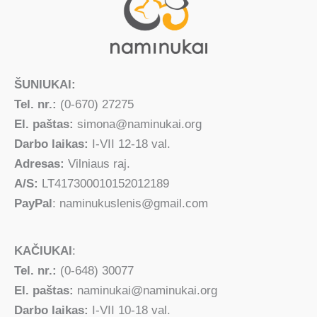
ŠUNIUKAI:
Tel. nr.:
(0-670) 27275
El. paštas:
simona@naminukai.org
Darbo laikas:
I-VII 12-18 val.
Adresas:
Vilniaus raj.
A/S:
LT417300010152012189
PayPal
: naminukuslenis@gmail.com
KAČIUKAI
:
Tel. nr.:
(0-648) 30077
El. paštas:
naminukai@naminukai.org
Darbo laikas:
I-VII 10-18 val.