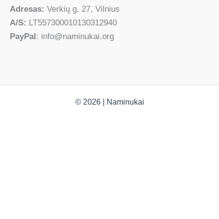
Adresas:
Verkių g. 27, Vilnius
A/S:
LT557300010130312940
PayPal
: info@naminukai.org
© 2026 | Naminukai